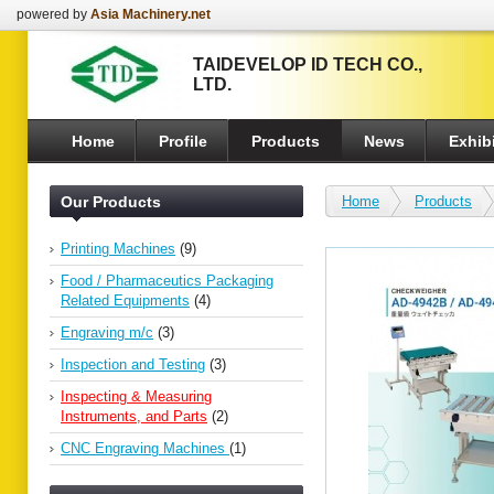
powered by
Asia Machinery.net
TAIDEVELOP ID TECH CO.,
LTD.
Home
Profile
Products
News
Exhibi
Our Products
Home
Products
Printing Machines
(9)
Food / Pharmaceutics Packaging
Related Equipments
(4)
Engraving m/c
(3)
Inspection and Testing
(3)
Inspecting & Measuring
Instruments, and Parts
(2)
CNC Engraving Machines
(1)