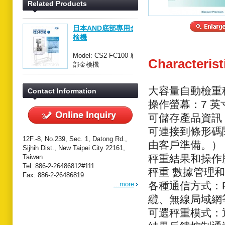
Related Products
日本AND底部專用金
検機
Model: CS2-FC100 底
Characterist
部金検機
大容量自動檢重秤：1
Contact Information
操作螢幕：7 
可儲存產品資訊：
可連接到條形碼
12F.-8, No.239, Sec. 1, Datong Rd.,
由客戶準備。）
Sijhih Dist., New Taipei City 22161,
秤重結果和操作
Taiwan
Tel: 886-2-26486812#111
秤重 數據管理
Fax: 886-2-26486819
各種通信方式：RS
...more
纜、無線局域網
可選秤重模式：