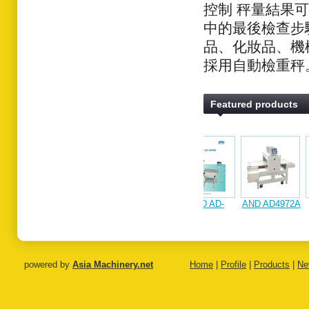
控制 秤量結果
中的最後檢查步
品、化妝品、機
採用自動檢重秤
Featured products
AND AD-
AND AD4972A
日本AND
日本AND CR2-
日本AN
脫
4942B / AD-
Metal Detector
MS7T-D 箔箔
C70-SDG 藥錠
專用金
用
4943B
包裝專用金檢
金屬異物檢出
CHECKWEIGHER
機
機
powered by
Asia Machinery.net
Home
|
Profile
|
Products
|
Ne