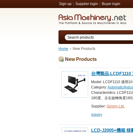
Sign up
|
Supplier login
|
Buyer login
Home
New Products
New Products
台灣製品,LCDF11
可上下俯仰傾斜、左右旋
Model: LCDF1110 
務站/
Category:
Automatic/Indu
Equipment for Automated
Characteristics:
180度、左右旋轉角度180
Supplier:
Gimmy Ltd.
inquiry
LCD-J2005+機