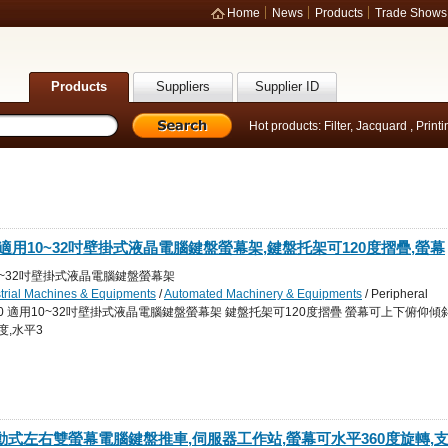
Home
News
Products
Trade Shows
Products
Suppliers
Supplier ID
Hot products:
Filter
,
Jacquard
,
Print
10 適用10~32吋壁掛式液晶電腦鍵盤螢幕架,鍵盤托架可120度摺疊,螢幕
轉180度,水平360度旋轉,承重10kg,整合於自動化設備/產線機台/
適用10~32吋壁掛式液晶電腦鍵盤螢幕架
strial Machines & Equipments
/
Automated Machinery & Equipments
/ Peripheral
 Machinery
 LCDF1110 適用10~32吋壁掛式液晶電腦鍵盤螢幕架 鍵盤托架可120度摺疊 螢幕可上下俯仰傾
度,水平3
箱 移動式左右雙螢幕電腦鍵盤推車,伺服器工作站,螢幕可水平360度旋轉,