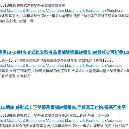
,底座鐵製品可承重20公斤,可應用於自動化設備廠,物流盤點倉儲管
+GM00081B機箱 移動式左右雙螢幕電腦鍵盤推車
strial Machines & Equipments
/
Automated Machinery & Equipments
/ Peripheral
 Machinery
s: 符合使用者多螢幕需求,並與機箱整合,強化一機多功能用途;使用上特別為它設計了雙重加強鎖
U/伺服器主機、鍵盤、滑
1 適用10~24吋夾桌式軌道型液晶電腦雙螢幕鍵盤架;鍵盤托架可折疊12
仰180度、左右旋轉180度;支臂可180度旋轉,應用於自動化設備機台
B211 適用10~24吋夾桌式軌道型液晶電腦雙螢幕鍵盤架;鍵盤托架可折疊120度,
strial Machines & Equipments
/
Automated Machinery & Equipments
/ Automatic
s: 人體工學螢幕架,支臂可升降/可拉伸/可旋轉/傾仰角度調整 夾桌式軌道型螢幕鍵盤支架應用於自
工作站建置 台灣製品
M00081B機箱 移動式上下雙螢幕電腦鍵盤推車,伺服器工作站,螢幕可水平
上下傾斜左右旋轉功能,底座鐵製品可承重20公斤,電腦推車可應用於自
1+GM00081B機箱 移動式上下雙螢幕電腦鍵盤推車,伺服器工作站,螢幕可水平36
儲管理,網管勘檢機房,台灣製品
strial Machines & Equipments
/
Automated Machinery & Equipments
/ Automatic
s: 上下雙螢幕電腦推車符合使用者多螢幕需求,並與機箱整合,強化一機多功能用途;使用上特別為