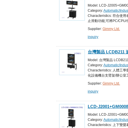
臂可上下傾斜左右旋轉
Model: LCD-J2005
理,機房
Category:
Automatic/Indu
Equipment for Automated
Characteristic
止滑動功能;可將PC/CP
Supplier:
Gimmy Ltd.
inquiry
台灣製品 LCDB21
度,螢幕端子可上下俯
Model: 台灣製品 LCD
臂架/工作站
Category:
Automatic/Indu
Control Systems
Characteristic
化設備機台支臂架/辦公室
Supplier:
Gimmy Ltd.
inquiry
LCD-J2001+G
360度旋轉,支臂可
Model: LCD-J200
化設備廠,物流盤點倉
Category:
Automatic/Indu
Control Systems
Characteristic