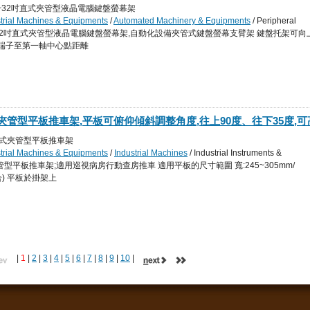
至第一軸中心點距離414mm,適用圓管30-50mm或方管25~40mm
適用10~32吋直式夾管型液晶電腦鍵盤螢幕架
strial Machines & Equipments
/
Automated Machinery & Equipments
/ Peripheral
 Machinery
s: 適用10~32吋直式夾管型液晶電腦鍵盤螢幕架,自動化設備夾管式鍵盤螢幕支臂架 鍵盤托架可向
幕端子至第一軸中心點距離
動式夾管型平板推車架,平板可俯仰傾斜調整角度,往上90度、往下35度,可
m
W 移動式夾管型平板推車架
strial Machines & Equipments
/
Industrial Machines
/ Industrial Instruments &
: 移動式夾管型平板推車架;適用巡視病房行動查房推車 適用平板的尺寸範圍 寬:245~305mm/
合) 平板於掛架上
|
1
|
2
|
3
|
4
|
5
|
6
|
7
|
8
|
9
|
10
|