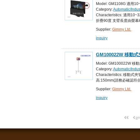
度,支臂長度由螢幕端子
Model: GM1108G 
徑桿
Category:
Automatic/Indu
Equipment for Automated
Characteristic
折疊90度 支臂長度由螢
Supplier:
Gimmy Ltd.
inquiry
GM100022W 移
度調整,總高度1237m
Model: GM100022
Category:
Automatic/Indu
Equipment
Characteristics
高:150mm(請務必確認符
Supplier:
Gimmy Ltd.
inquiry