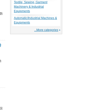
Textile, Sewing, Garment
Machinery & Industrial
Equipments
固防
Automatic/Industrial Machines &
Equipments
...More categories
0
支
動
動
它設