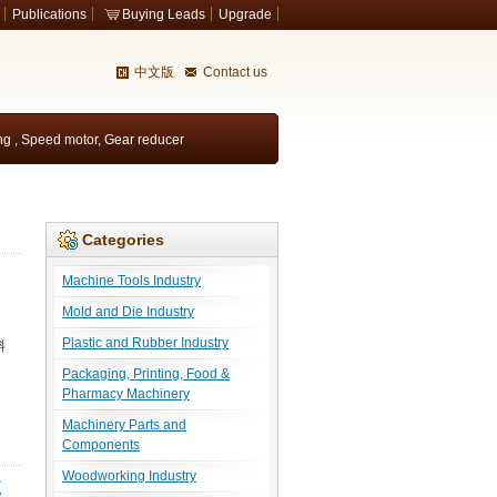
Publications
Buying Leads
Upgrade
中文版
Contact us
ing
,
Speed motor
,
Gear reducer
Categories
Machine Tools Industry
醫
Mold and Die Industry
Plastic and Rubber Industry
斜
Packaging, Printing, Food &
Pharmacy Machinery
Machinery Parts and
Components
Woodworking Industry
支